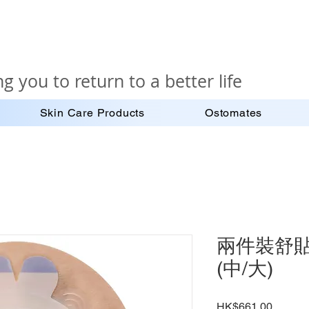
g you to return to a better life
Skin Care Products
Ostomates
兩件裝舒貼密
(中/大)
Price
HK$661.00