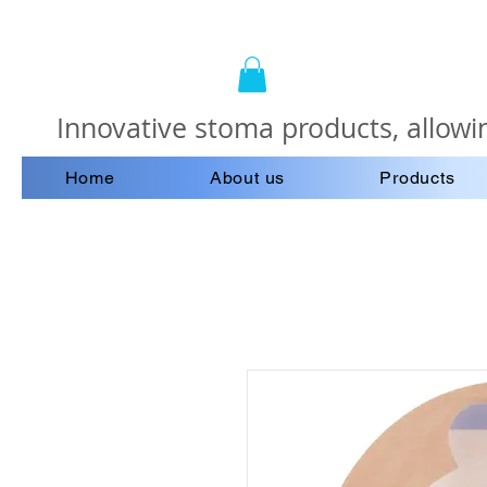
Innovative stoma products, allowin
Home
About us
Products