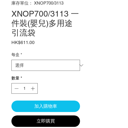
庫存單位： XNOP700/3113
XNOP700/3113 一
件裝(嬰兒)多用途
引流袋
價
HK$611.00
格
每盒
*
數量
*
加入購物車
立即購買