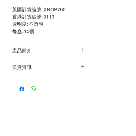
英國訂貨編號
: XNOP700
香港訂貨編號
: 3113
透明度
: 不透明
每盒
: 10個
產品簡介
特點
送貨資訊
可視乎造口位置而裁剪開孔及將袋
橫放
購買任何貨品淨值滿$600或以上即享
垂直並防敏感的豬油膏能緊貼造口
有免費送貨服務 (只限一個送貨地點及
周圍的皮膚
只送香港/九龍/新界地區)
適合人士
馬灣、愉景灣及東涌等地區，將收取港
有造口的嬰兒，有傷口引流(即滲漏)情
幣100元的送貨費。
況的小童，附設特軟鐵線，可防止袋接
反。
World Business Healthcare Ltd
凡於單一訂單購買任何貨品淨值低於
英國 Welland 醫療產品香港及澳門總代理
$600，只收取 $60 送貨費用。
總公司地址: