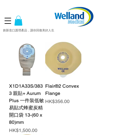
創新造口護理產品，讓你回復美好人生
X1D1A33S/383
Flair®2 Convex
3 親貼+ Aurum
Flange
Plus 一件裝低敏
價格
HK$356.00
易貼式蜂蜜炭精
開口袋 13-(60 x
80)mm
價格
HK$1,500.00