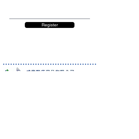
Register
World Business Healthcare Ltd
英國 Welland 醫療產品香港及澳門總代理
總公司地址:
香港九龍佐敦上海街80號
華海廣場18樓1801室
聯絡資料
:
電話:
(852) 2429 9281
傳真:
(852) 2429 9212
Whatsapp:
(852) 9162 0248