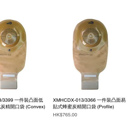
3/3399 一件裝凸面低
快速瀏覽
XMHCDX-013/3366 一件裝凸面易
快速瀏覽
精開口袋 (Convex)
貼式蜂蜜炭精開口袋 (Profile)
價格
HK$765.00