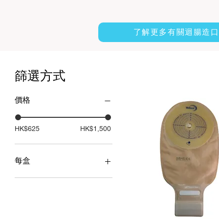
了解更多有關迴腸造
篩選方式
價格
HK$625
HK$1,500
每盒
10個
30個