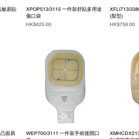
裝低敏易貼
XPOP513/3115 一件裝舒貼多用途
快速瀏覽
XFLI713/
傷口袋
(梨型)
價格
價格
HK$625.00
HK$756.00
件裝凸面易
WEP700/3111 一件裝手術後開口
快速瀏覽
XMHCDX21