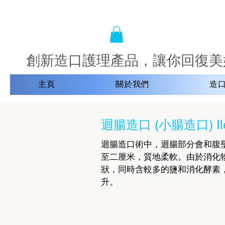
創新造口護理產品，讓你回復美
主頁
關於我們
造
迴腸造口 (小腸造口) Ile
迴腸造口術中，迴腸部分會和腹
至二厘米，質地柔軟。由於消化
狀，同時含較多的鹽和消化酵素，易
升。