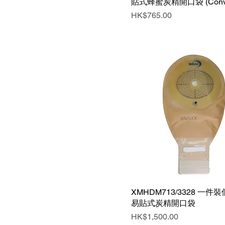
貼式蜂蜜炭精開口袋 (Conv
價格
HK$765.00
XMHDM713/3328 一件
快速瀏覽
易貼式炭精開口袋
價格
HK$1,500.00