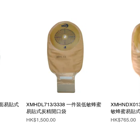
裝凸面易貼式
XMHDL713/3338 一件裝低敏蜂蜜
快速瀏覽
XMHNDX01
易貼式炭精開口袋
敏蜂蜜易貼式炭
價格
價格
HK$1,500.00
HK$765.00