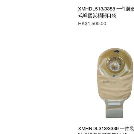
XMHDL513/3388 一件
快速瀏覽
式蜂蜜炭精開口袋
價格
HK$1,500.00
XMHNDL313/3339 一
快速瀏覽