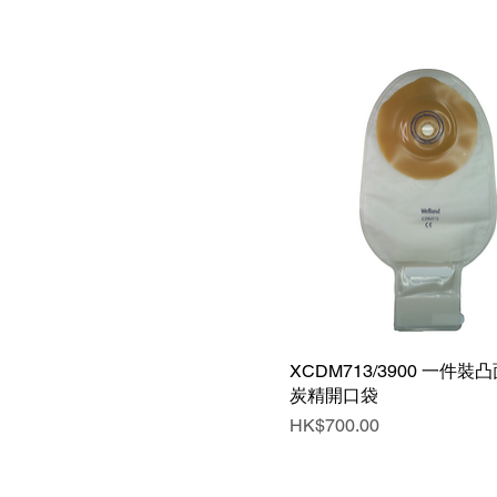
XCDM713/3900 一件
快速瀏覽
炭精開口袋
價格
HK$700.00