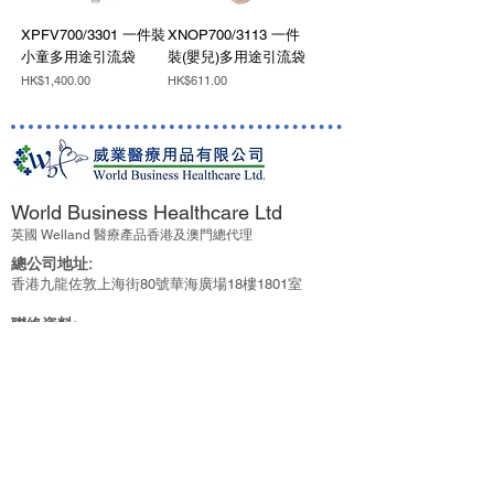
XPFV700/3301 一件裝
XNOP700/3113 一件
小童多用途引流袋
裝(嬰兒)多用途引流袋
價格
價格
HK$1,400.00
HK$611.00
World Business Healthcare Ltd
英國 Welland 醫療產品香港及澳門總代理
總公司地址:
香港九龍佐敦上海街80號
華海廣場18樓1801室
聯絡資料
:
電話:
(852) 2429 9281
傳真:
(852) 2429 9212
Whatsapp:
(852) 9162 0248
電郵:
wbhl.hk@gmail.com
Customer Care
Shipping information