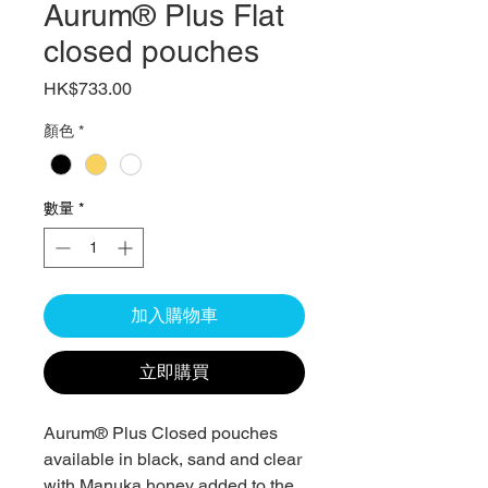
Aurum® Plus Flat
closed pouches
價
HK$733.00
格
顏色
*
數量
*
加入購物車
立即購買
Aurum® Plus Closed pouches
available in black, sand and clear
with Manuka honey added to the