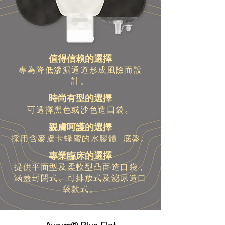
值得信賴的選擇
專為降低滲漏通道形成風險而設
計。
時尚有型的選擇
可選擇黑色或沙色造口袋。
親膚呵護的選擇
採用含麥盧卡蜂蜜的水膠體 底盤。
專業臨床的選擇
提供平面型及柔軟型凸面造口袋，
涵蓋封閉式、可排放式及泌尿造口
袋款式。