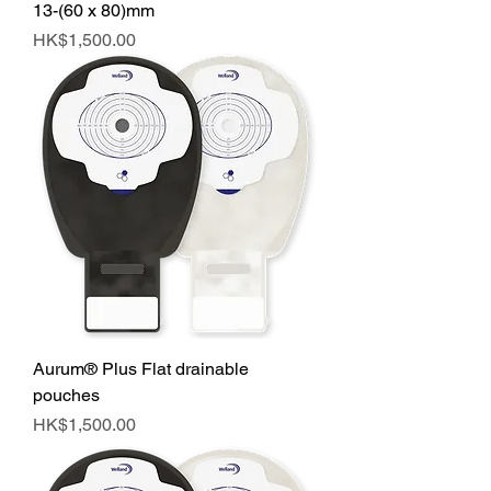
13-(60 x 80)mm
價格
HK$1,500.00
Aurum® Plus Flat drainable
pouches
價格
HK$1,500.00