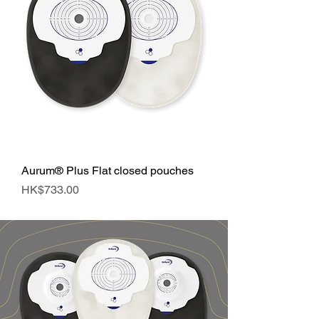
Aurum® Plus Flat closed pouches
價格
HK$733.00