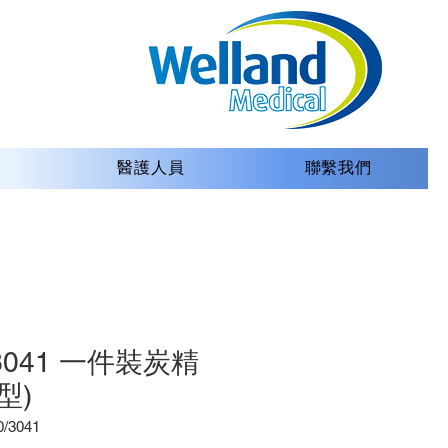
醫護人員
聯繫我們
/3041 一件裝炭精
型)
3041