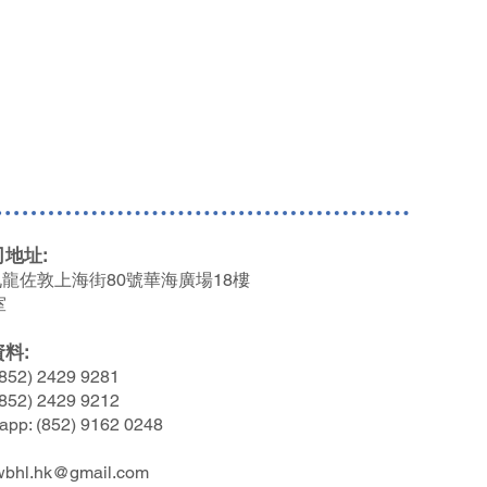
止滲漏
600或以上即享有免費送貨服務 (只
不會引起尷尬
香港/九龍/新界地區)
助排泄物輕易滑落造口袋底部
地區，將收取港幣100元的送貨
用者，例如手指不太靈活的長者，以
。
品淨值低於 $600，只收取 $60
地址:
龍佐敦上海街80號
華海廣場18樓
室
資料
:
852) 2429 9281
852) 2429 9212
app: (852) 9162 0248
wbhl.hk@gmail.com