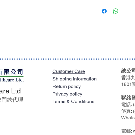
雙重保險袋邊可防
購買任何貨品淨值滿$
炭精能吸收異味，
限一個送貨地點及只送
上窄下闊的設計有
馬灣、愉景灣及東涌等
適合人士
費。
較難自行處理造口的
及大便較凝固的用者
凡於單一訂單購買任何貨
送貨費用。
總公司
Customer Care
香港九
Shipping information
1801
Return policy
are Ltd
Privacy policy
聯絡
及澳門總代理
Terms & Conditions
電話: (
傳真: (
Whats
電郵: