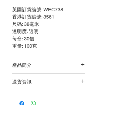
英國訂貨編號
: WEC738
香港訂貨編號
: 3561
尺碼
: 38毫米
透明度
: 透明
每盒
: 30個
重量
: 100克
產品簡介
特點
送貨資訊
容量較大，可盛載較凝固的大便
炭精能吸收異味，不會引起尷尬
購買任何貨品淨值滿$600或以上即享
有免費送貨服務 (只限一個送貨地點及
適合人士
只送香港/九龍/新界地區)
較難自行處理造口的用者，例如手指不
太靈活的長者，以及大便較凝固的用
馬灣、愉景灣及東涌等地區，將收取港
者。
幣100元的送貨費。