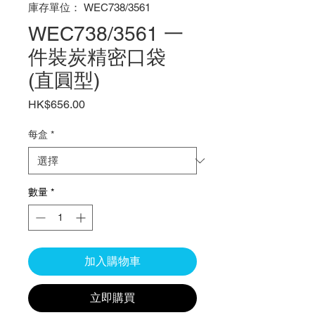
庫存單位： WEC738/3561
WEC738/3561 一
件裝炭精密口袋
(直圓型)
價
HK$656.00
格
每盒
*
數量
*
加入購物車
立即購買