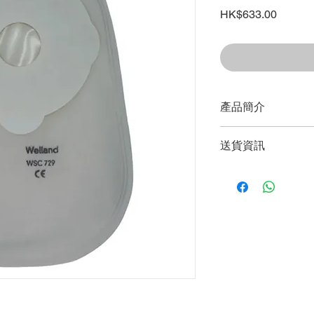
價
HK$633.00
格
產品簡介
特點
送貨資訊
輕巧、舒適、不易
雙重保險袋邊可防
購買任何貨品淨值滿$
炭精能吸收異味，
限一個送貨地點及只送
上窄下闊的設計有
馬灣、愉景灣及東涌等
適合人士
費。
較難自行處理造口的
及大便較凝固的用者
凡於單一訂單購買任何貨
送貨費用。