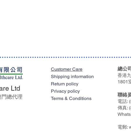
總公司
Customer Care
香港九
Shipping information
1801
Return policy
are Ltd
Privacy policy
聯絡
及澳門總代理
Terms & Conditions
電話: (
傳真: (
Whats
電郵: