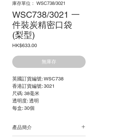
庫存單位： WSC738/3021
WSC738/3021 一
件裝炭精密口袋
(梨型)
價
HK$633.00
格
無庫存
英國訂貨編號
: WSC738
香港訂貨編號
: 3021
尺碼
: 38毫米
透明度
: 透明
每盒
: 30個
產品簡介