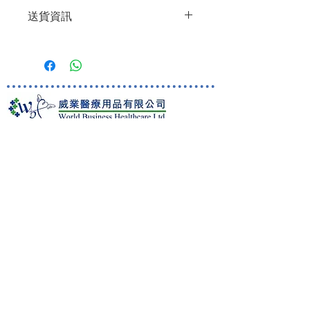
特點
送貨資訊
輕巧、舒適、不易被人察覺
雙重保險袋邊可防止滲漏
購買任何貨品淨值滿$600或以上即享
炭精能吸收異味，不會引起尷尬
有免費送貨服務 (只限一個送貨地點及
上窄下闊的設計有助排泄物輕易滑
只送香港/九龍/新界地區)
落造口袋底部
馬灣、愉景灣及東涌等地區，將收取港
適合人士
幣100元的送貨費。
較難自行處理造口的用者，例如手指不
太靈活的長者，以及大便較凝固的用
World Business Healthcare Ltd
凡於單一訂單購買任何貨品淨值低於
者。
英國 Welland 醫療產品香港及澳門總代理
$600，只收取 $60 送貨費用。
總公司地址:
香港九龍佐敦上海街80號
華海廣場18樓1801室
聯絡資料
:
電話:
(852) 2429 9281
傳真:
(852) 2429 9212
Whatsapp:
(852) 9162 0248
電郵:
wbhl.hk@gmail.com
Customer Care
Shipping information