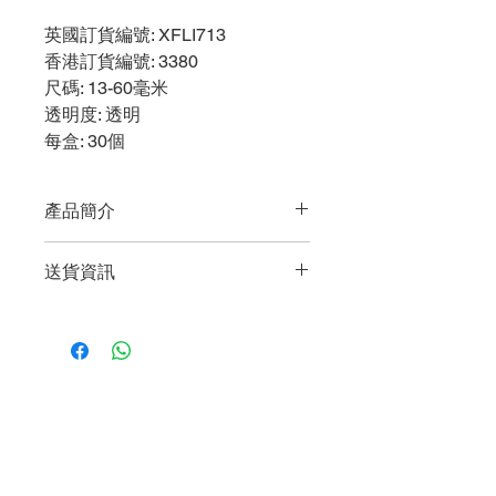
英國訂貨編號
: XFLI713
香港訂貨編號
: 3380
尺碼
: 13-60毫米
透明度
: 透明
每盒
: 30個
產品簡介
特點
送貨資訊
輕巧、舒適、不易被人察覺
炭精能吸收異味，不會引起尷尬
購買任何貨品淨值滿$600或以上即享
上窄下闊的設計有助排泄物輕易滑
有免費送貨服務 (只限一個送貨地點及
落造口袋底部
只送香港/九龍/新界地區)
適合人士
馬灣、愉景灣及東涌等地區，將收取港
大便較稀的用者
幣100元的送貨費。
World Business Healthcare Ltd
凡於單一訂單購買任何貨品淨值低於
英國 Welland 醫療產品香港及澳門總代理