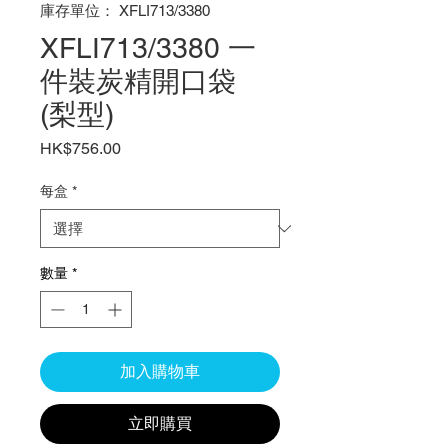
庫存單位： XFLI713/3380
XFLI713/3380 一
件裝炭精開口袋
(梨型)
價
HK$756.00
格
每盒
*
數量
*
加入購物車
立即購買