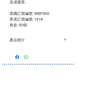
造成傷害。
英國訂貨編號
: WBF050
香港訂貨編號
: 1518
每盒
: 50個
產品簡介
特點
不含酒精、不刺激皮膚，可用於發
炎、潰傷或被擦破的皮膚上
於皮膚表層形成透明的保護膜，作
為保護層以避免皮膚因長期接觸到
酸鹼性排泄物、尿液或滲液而受到
損傷
World Business Healthcare Ltd
減低因經常撕貼黏膠劑而造成皮膚
英國 Welland 醫療產品香港及澳門總代理
被擦傷的機會
總公司地址:
可保護造口及傷口周邊的皮膚免受
香港九龍佐敦上海街80號
華海廣場18樓1801室
擦損，同時讓皮膚免受失禁的影響
而受到損傷