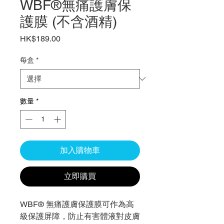
WBF®無痛護膚保
護膜 (不含酒精)
價
HK$189.00
格
每盒
*
數量
*
加入購物車
立即購買
WBF® 無痛護膚保護膜可作為高
級保護屏障，防止有害體液對皮膚